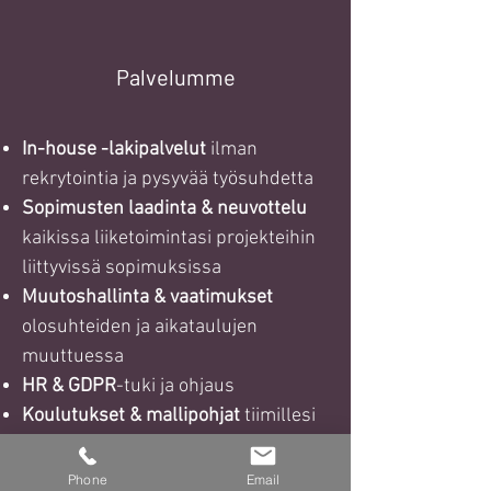
Palvelumme
In-house -lakipalvelut
ilman
rekrytointia ja pysyvää työsuhdetta
Sopimusten laadinta & neuvottelu
kaikissa liiketoimintasi projekteihin
liittyvissä sopimuksissa
Muutoshallinta & vaatimukset
olosuhteiden ja aikataulujen
muuttuessa
HR & GDPR
-tuki ja ohjaus
Koulutukset & mallipohjat
tiimillesi
ja muille avainhenkilöille
Phone
Email