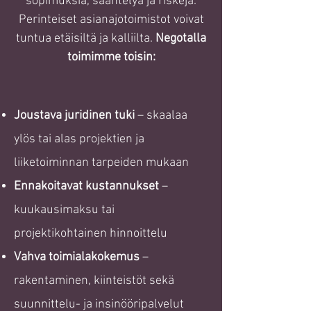
sopimuksia, sääntelyä ja riskejä.
Perinteiset asianajotoimistot voivat
tuntua etäisiltä ja kalliilta.
Negotalla
toimimme toisin:
Joustava juridinen tuki
– skaalaa
ylös tai alas projektien ja
liiketoiminnan tarpeiden mukaan
Ennakoitavat kustannukset
–
kuukausimaksu tai
projektikohtainen hinnoittelu
Vahva toimialakokemus
–
rakentaminen, kiinteistöt sekä
suunnittelu- ja insinööripalvelut